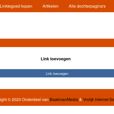
Linktegoed kopen
Artikelen
Alle dochterpagina's
Link toevoegen
Link toevoegen
ight © 2023 Onderdeel van
BaakmanMedia
&
Vrolijk Internet S