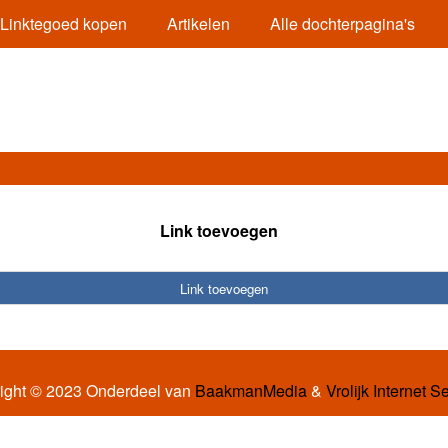
Linktegoed kopen
Artikelen
Alle dochterpagina's
Link toevoegen
Link toevoegen
ight © 2023 Onderdeel van
BaakmanMedia
&
Vrolijk Internet S