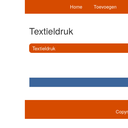
Home
Toevoegen
Textieldruk
Textieldruk
Copyr